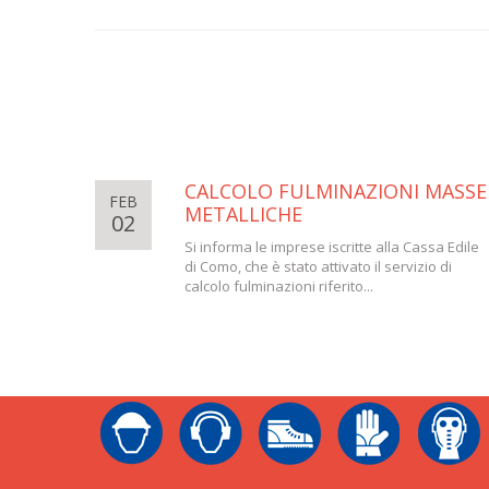
CALCOLO FULMINAZIONI MASSE
FEB
METALLICHE
02
Si informa le imprese iscritte alla Cassa Edile
di Como, che è stato attivato il servizio di
calcolo fulminazioni riferito...