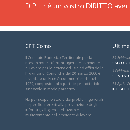
D.P.I. : è un vostro DIRITTO averl
CPT Como
Ultime
Il Comitato Paritetico Territoriale per la
26 Febbrai
Prevenzione Infortuni, l’Igiene e l’Ambiente
CALCOLO 
di Lavoro per le attività edilizia ed affini della
4 Febbraio
Provincia di Como, che dal 20 marzo 2000 è
COMITATO
diventato un Ente Autonomo, è sorto nel
1979, composto dalla parte imprenditoriale e
16 Aprile 
sindacale in modo paritetico.
INTERPELL
Ha per scopo lo studio dei problemi generali
e specifici inerenti alla prevenzione degli
infortuni, all’igiene del lavoro ed al
miglioramento dell’ambiente di lavoro.