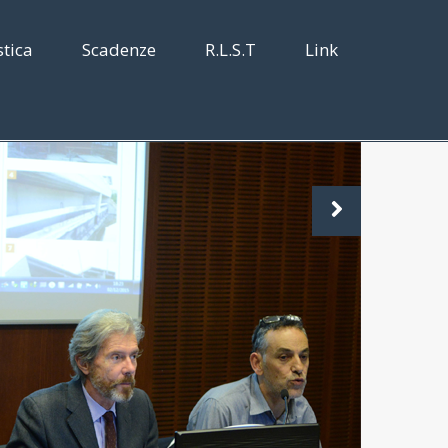
tica
Scadenze
R.L.S.T
Link