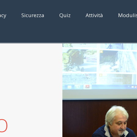
acy
Sicurezza
Quiz
Attività
Modulis
O