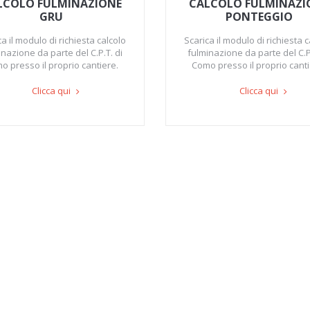
LCOLO FULMINAZIONE
CALCOLO FULMINAZI
GRU
PONTEGGIO
ca il modulo di richiesta calcolo
Scarica il modulo di richiesta c
inazione da parte del C.P.T. di
fulminazione da parte del C.P.
o presso il proprio cantiere.
Como presso il proprio canti
Clicca qui
Clicca qui