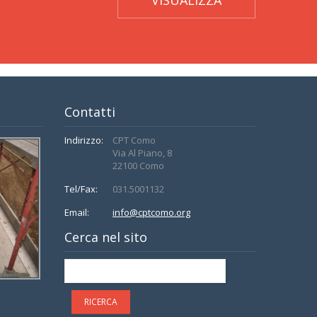
VISUALIZZA
Contatti
Indirizzo:
CPT Como
Via Al Piano, 8
22100 Como
Tel/Fax:
031.5001132
Email:
info@cptcomo.org
Cerca nel sito