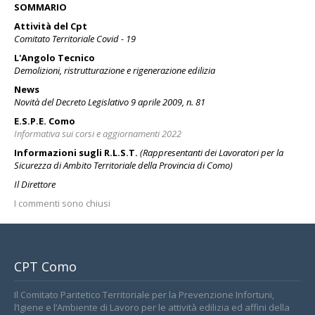
SOMMARIO
Attività del Cpt
Comitato Territoriale Covid - 19
L'Angolo Tecnico
Demolizioni, ristrutturazione e rigenerazione edilizia
News
Novità del Decreto Legislativo 9 aprile 2009, n. 81
E.S.P.E. Como
Informativa sui corsi e aggiornamenti 2022
Informazioni sugli R.L.S.T.
(Rappresentanti dei Lavoratori per la
Sicurezza di Ambito Territoriale della Provincia di Como)
Il Direttore
I commenti sono chiusi
CPT Como
Il Comitato Paritetico Territoriale per la Prevenzione Infortuni,
l’Igiene e l’Ambiente di Lavoro per le attività edilizia ed affini della