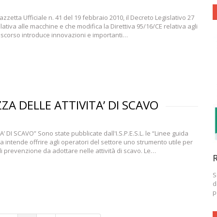
zzetta Ufficiale n. 41 del 19 febbraio 2010, il Decreto Legislativo 27
lativa alle macchine e che modifica la Direttiva 95/16/CE relativa agli
zo scorso introduce innovazioni e importanti…
ZA DELLE ATTIVITA’ DI SCAVO
DI SCAVO” Sono state pubblicate dall'I.S.P.E.S.L. le “Linee guida
da intende offrire agli operatori del settore uno strumento utile per
di prevenzione da adottare nelle attività di scavo. Le…
R
S
d
p