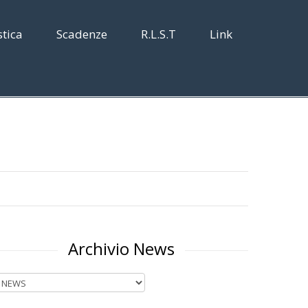
tica
Scadenze
R.L.S.T
Link
Archivio News
rchivio
ews