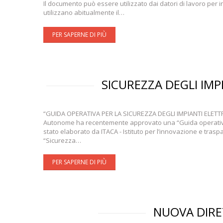
Il documento può essere utilizzato dai datori di lavoro per i
utilizzano abitualmente il…
PER SAPERNE DI PIÙ
SICUREZZA DEGLI IMPI
“GUIDA OPERATIVA PER LA SICUREZZA DEGLI IMPIANTI ELETTRIC
Autonome ha recentemente approvato una “Guida operativa per
stato elaborato da ITACA - Istituto per l’innovazione e trasp
“Sicurezza…
PER SAPERNE DI PIÙ
NUOVA DIRE