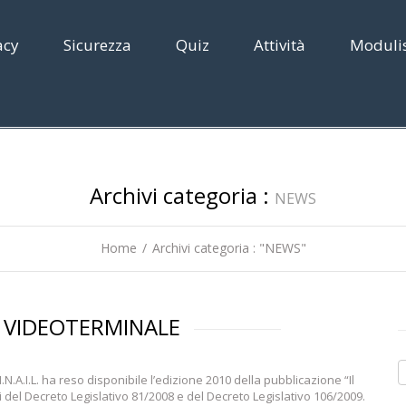
acy
Sicurezza
Quiz
Attività
Modulis
Archivi categoria :
NEWS
Home
Archivi categoria : "NEWS"
L VIDEOTERMINALE
A
N.A.I.L. ha reso disponibile l’edizione 2010 della pubblicazione “Il
N
 del Decreto Legislativo 81/2008 e del Decreto Legislativo 106/2009.