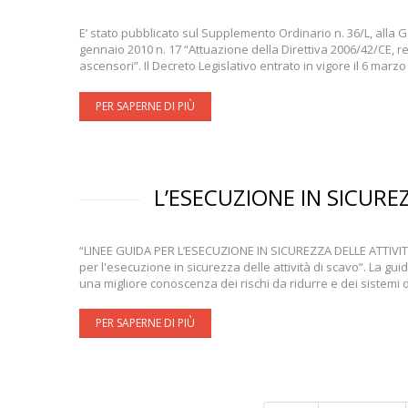
E’ stato pubblicato sul Supplemento Ordinario n. 36/L, alla Ga
gennaio 2010 n. 17 “Attuazione della Direttiva 2006/42/CE, re
ascensori”. Il Decreto Legislativo entrato in vigore il 6 mar
PER SAPERNE DI PIÙ
L’ESECUZIONE IN SICUREZ
“LINEE GUIDA PER L’ESECUZIONE IN SICUREZZA DELLE ATTIVITA’ 
per l'esecuzione in sicurezza delle attività di scavo”. La gui
una migliore conoscenza dei rischi da ridurre e dei sistemi 
PER SAPERNE DI PIÙ