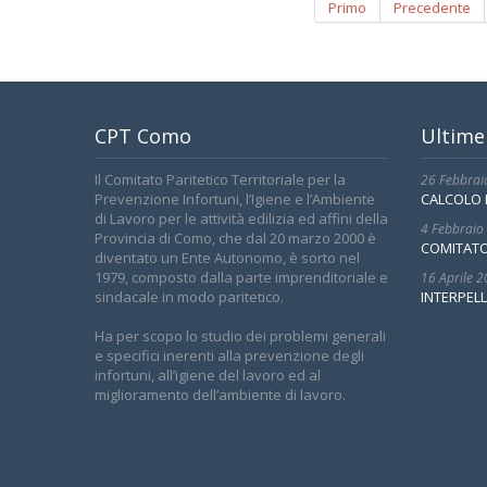
Primo
Precedente
CPT Como
Ultime
Il Comitato Paritetico Territoriale per la
26 Febbrai
Prevenzione Infortuni, l’Igiene e l’Ambiente
CALCOLO 
di Lavoro per le attività edilizia ed affini della
4 Febbraio
Provincia di Como, che dal 20 marzo 2000 è
COMITATO
diventato un Ente Autonomo, è sorto nel
1979, composto dalla parte imprenditoriale e
16 Aprile 
sindacale in modo paritetico.
INTERPELL
Ha per scopo lo studio dei problemi generali
e specifici inerenti alla prevenzione degli
infortuni, all’igiene del lavoro ed al
miglioramento dell’ambiente di lavoro.