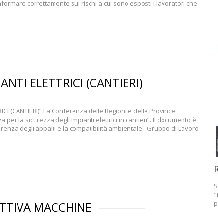
nformare correttamente sui rischi a cui sono esposti i lavoratori che
ANTI ELETTRICI (CANTIERI)
I (CANTIERI)” La Conferenza delle Regioni e delle Province
 la sicurezza degli impianti elettrici in cantieri”. Il documento è
arenza degli appalti e la compatibilità ambientale - Gruppo di Lavoro
R
S
"
TTIVA MACCHINE
p