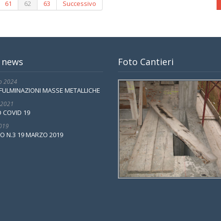
61
62
63
Successivo
 news
Foto Cantieri
o 2024
FULMINAZIONI MASSE METALLICHE
 2021
 COVID 19
2019
O N.3 19 MARZO 2019