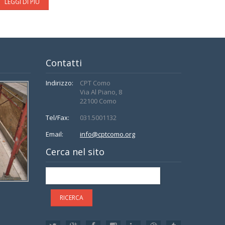
LEGGI DI PIÙ
Contatti
Indirizzo:
CPT Como
Via Al Piano, 8
22100 Como
Tel/Fax:
031.5001132
Email:
info@cptcomo.org
Cerca nel sito